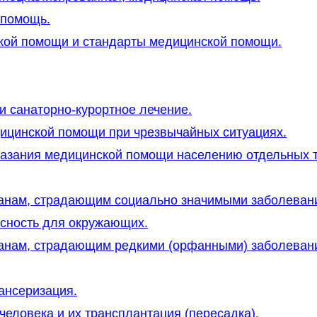
 помощь.
ской помощи и стандарты медицинской помощи.
и санаторно-курортное лечение.
дицинской помощи при чрезвычайных ситуациях.
оказания медицинской помощи населению отдельных 
данам, страдающим социально значимыми заболеван
сность для окружающих.
данам, страдающим редкими (орфанными) заболеван
ансеризация.
 человека и их трансплантация (пересадка).