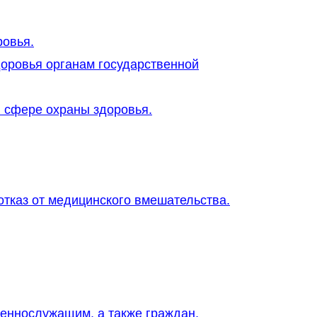
ровья.
оровья органам государственной
в сфере охраны здоровья.
тказ от медицинского вмешательства.
оеннослужащим, а также граждан,