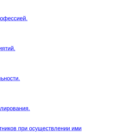
рофессией.
иятий.
ьности.
улирования.
тников при осуществлении ими