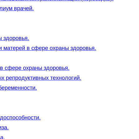
илиум врачей.
ы здоровья.
и матерей в сфере охраны здоровья.
в сфере охраны здоровья.
ых репродуктивных технологий.
беременности.
удоспособности.
иза.
а.