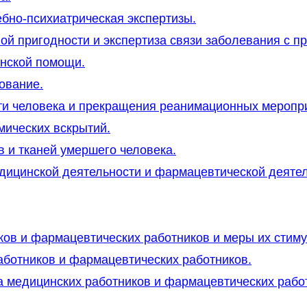
ебно-психиатрическая экспертизы.
ой пригодности и экспертиза связи заболевания с п
инской помощи.
ование.
ти человека и прекращения реанимационных меропр
мических вскрытий.
в и тканей умершего человека.
дицинской деятельности и фармацевтической деятел
ков и фармацевтических работников и меры их стим
аботников и фармацевтических работников.
а медицинских работников и фармацевтических рабо