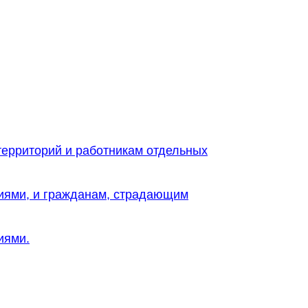
территорий и работникам отдельных
иями, и гражданам, страдающим
иями.