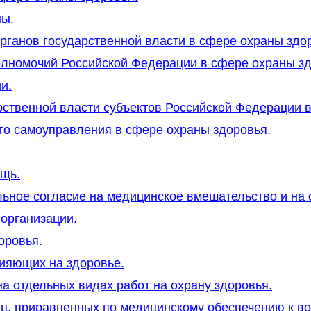
ны.
рганов государственной власти в сфере охраны здо
олномочий Российской Федерации в сфере охраны зд
и.
рственной власти субъектов Российской Федерации 
го самоуправления в сфере охраны здоровья.
ощь.
ное согласие на медицинское вмешательство и на о
 организации.
оровья.
лияющих на здоровье.
на отдельных видах работ на охрану здоровья.
иц, приравненных по медицинскому обеспечению к в