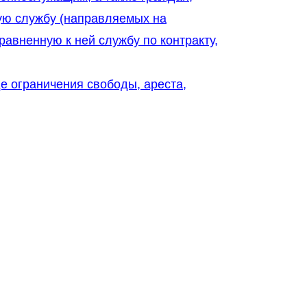
ую службу (направляемых на
авненную к ней службу по контракту,
е ограничения свободы, ареста,