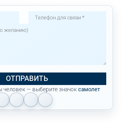
ы человек — выберите значок
самолет
1
2
3
4
Подтвердите,
что
вы
человек
—