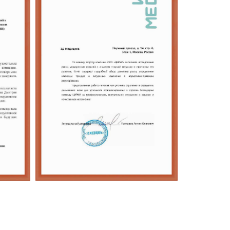
:
3D Медицина:
я
аналитика рынка
я
медицинских
х
изделий и
регуляторики