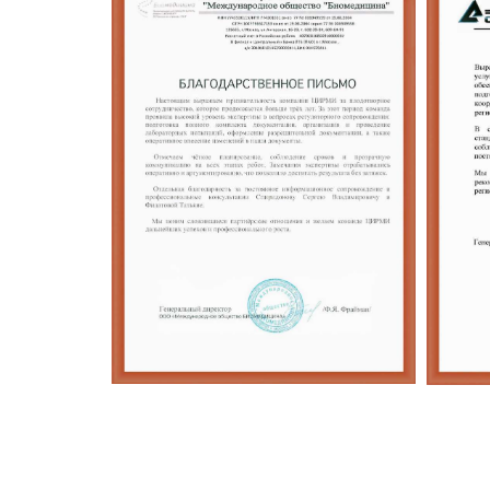
МО Биомедицина:
регуляторное
сопровождение и
о
изменения в
по
регудостоверении