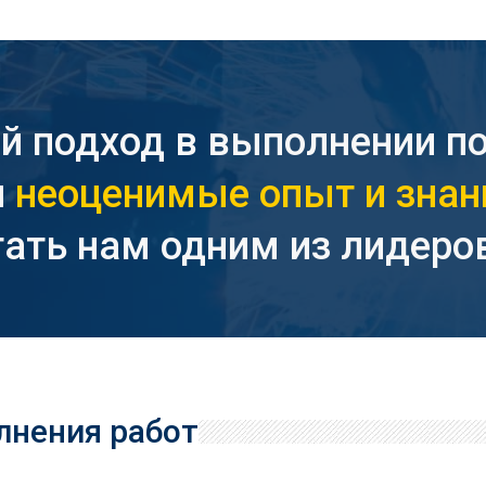
 подход в выполнении п
и
неоценимые опыт и знан
тать нам одним из лидеров
лнения работ