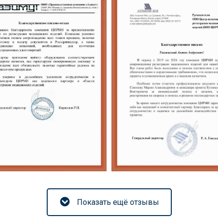
Атлантис-Пак
Азимут:
регистраци
регистрация
упаковки дл
борудования и
медицински
лучение РУ РЗН
изделий
Показать ещё отзывы