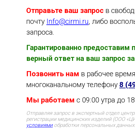
Отправьте ваш запрос
в свобод
почту
Info@cirmi.ru
, либо воспо
запроса.
Гарантированно предоставим 
верный ответ на ваш запрос за
Позвонить нам
в рабочее врем
многоканальному телефону
8 (4
Мы работаем
с 09:00 утра до 18
Отправляя запрос в экспертный отдел центр
регистрации медицинских изделий (ООО «Ц
условиями
обработки персональных данных