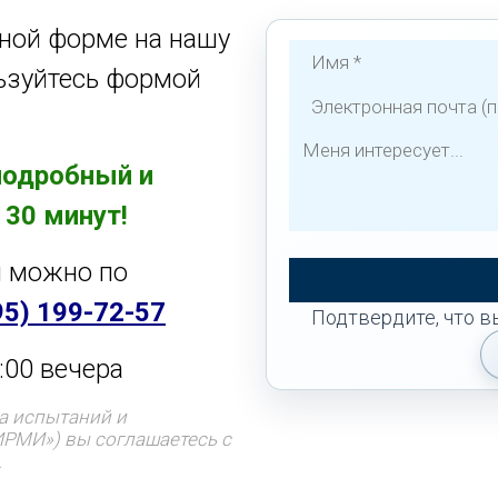
ной форме на нашу
льзуйтесь формой
подробный и
 30 минут!
я можно по
95) 199-72-57
Подтвердите, что в
:00 вечера
а испытаний и
ИРМИ») вы соглашаетесь с
.